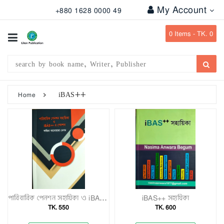
My Account
+880 1628 0000 49
All
Categories
0
Items -
TK. 0
Subject
Writer
Publication
iBAS++
Home
Office
Stationary
Combo
Offers
Bangladesh
Gazette
পারিবারিক পেনশন সহায়িকা ও iBAS++ এ পেনশন
iBAS++ সহায়িকা
TK. 550
TK. 600
Departmental