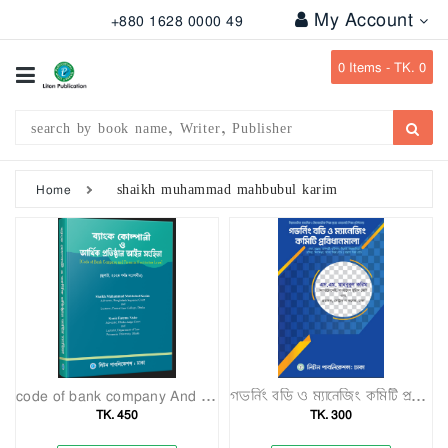
My Account
+880 1628 0000 49
All
Categories
0
Items -
TK. 0
Subject
Writer
Publication
shaikh muhammad mahbubul karim
Home
Office
Stationary
Combo
Offers
Bangladesh
Gazette
code of bank company And financial Institution LAWS
গভর্নিং বডি ও ম্যানেজিং কমিটি প্রবিধানমালা-২০২৫
TK. 450
TK. 300
Departmental