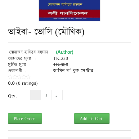
Exam
Book
Law
Exam
ভাইবা- ভোসি (মৌখিক)
Islamic
Books
(Author)
মোহাম্মদ হাবিবুর রহমান
Building
আমাদের মূল্য :
TK.220
Construction
মুদ্রিত মূল্য :
TK.650
&
প্রকাশনী :
আমিন ল’ বুক সেন্টার
Civil
Engineering
0.0
(0 ratings)
Qty.
Place Order
Add To Cart