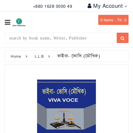
My Account
+880 1628 0000 49
All
Categories
0
Items -
TK. 0
Subject
Writer
Publication
ভাইবা- ভোসি (মৌখিক)
Home
L.L.B
Office
Stationary
Combo
Offers
Bangladesh
Gazette
Departmental