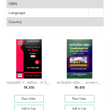
ISBN
Language
Country
প্যারামাউন্ট ল’ সহায়িকা - ল' ইয়ার (MCQ)"
সাংবিধানিক আইন — বাংলাদেশ, ব্রুটেন ও যুক্তরাষ্ট্র সংবিধান সর্বশেষ সংশোধনীসহ"
TK. 570
TK. 670
Place Order
Place Order
Add to Cart
Add to Cart