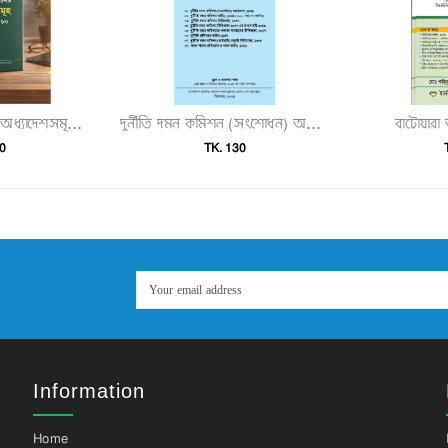
বাটোয়ার
২০২৫ সালে প্রকাশিত অধ্যাদেশসমূহ (অধ্যাদেশ ১–৮০)"
দুর্নীতি দমন কমিশন (সংশোধন) অধ্যাদেশ, ২০২৫ ও দুর্নীতি দমন কমিশন আইন, বিধিমালা ও সংশ্লিষ্ট আইনসমূহ"
0
TK. 130
Information
Home