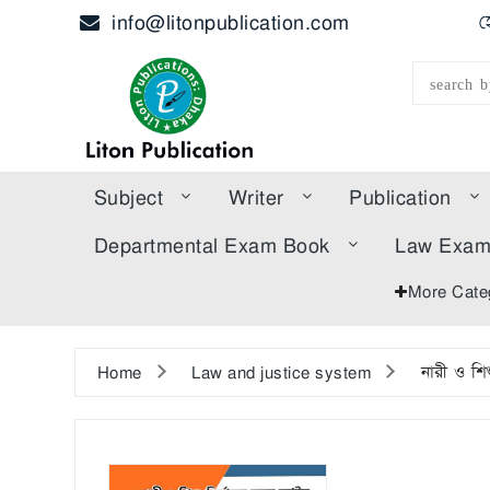
info@litonpublication.com
হ
Subject
Writer
Publication
Departmental Exam Book
Law Exa
More Cate
Home
Law and justice system
নারী ও শ