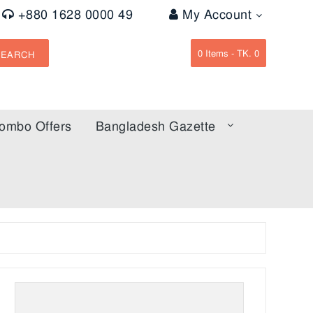
+880 1628 0000 49
My Account
0
Items -
TK. 0
SEARCH
ombo Offers
Bangladesh Gazette