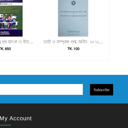
পরীক্ষা সহায়িকা (প্রশ্ন ব্যাংক ও উত্তরমালা)"
ভ্যাট ও সম্পূরক শুল্ক আইন, ২০১২ এবং ভ্যাট ও সম্পূরক শুল্ক বিধিমালা, ২০১৬"
TK. 650
TK. 100
Subscribe
My Account