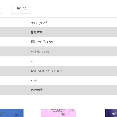
Rating
ভ্যাট বুকলেট
বিন্দু সাহা
লিটন পাবলিকেশন্স
আগস্ট, ২০২৬
৫১০
৯৭৮-৯৮৪-৯৩৪৯০-৩-৭
বাংলা
বাংলাদেশী