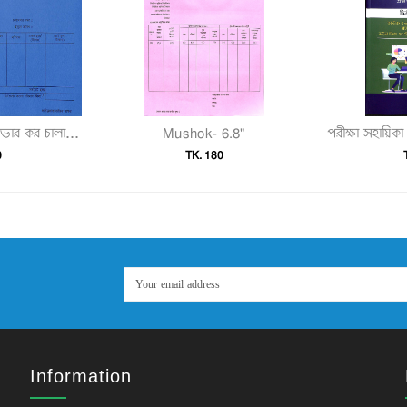
Mushok- 6.8"
Mushak-6.9 (টার্নওভার কর চালানপত্র)"
0
TK. 180
Information