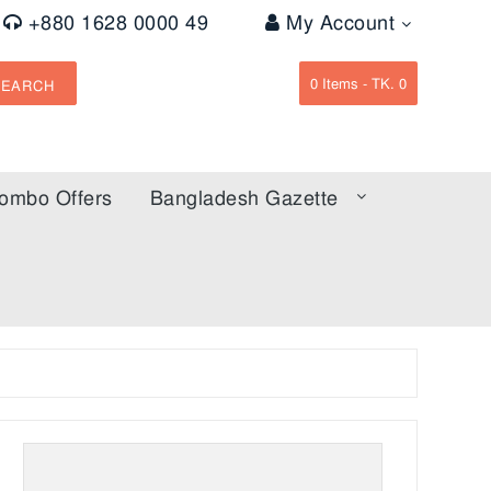
+880 1628 0000 49
My Account
0
Items -
TK. 0
SEARCH
ombo Offers
Bangladesh Gazette