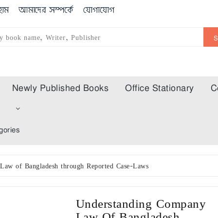
োম
আমাদের সম্পর্কে
যোগাযোগ
Newly Published Books
Office Stationary
C
m
gories
Law of Bangladesh through Reported Case-Laws
Understanding Company
Law Of Bangladesh