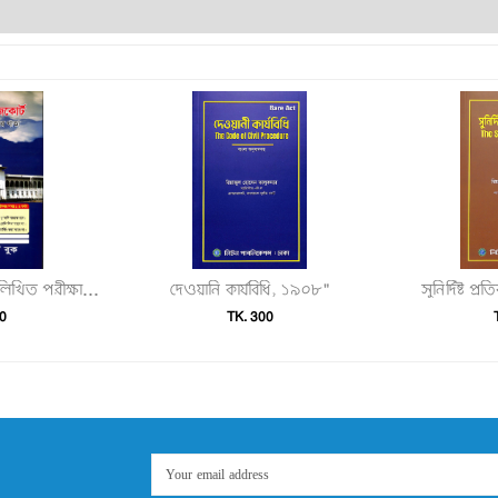
দেওয়ানি কার্যবিধি, ১৯০৮"
সুনির্দিষ্ট 
হাইকোর্ট ও জজকোর্ট লিখিত পরীক্ষার প্রস্তুতির খাতা"
0
TK. 300