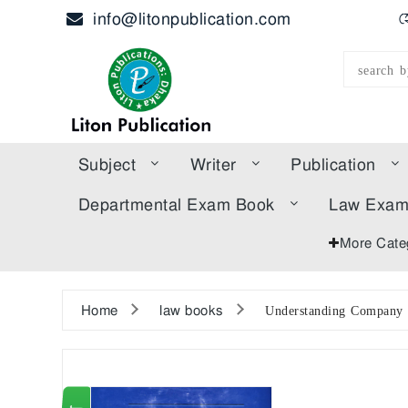
info@litonpublication.com
হ
Subject
Writer
Publication
Departmental Exam Book
Law Exa
More Cate
Home
law books
Understanding Company 