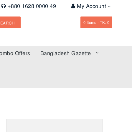
+880 1628 0000 49
My Account
0
Items -
TK. 0
SEARCH
ombo Offers
Bangladesh Gazette