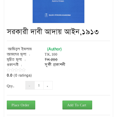
Exam
Book
Law
Exam
সরকারী দাবী আদায় আইন,১৯১৩
Islamic
Books
Building
(Author)
আমিনুল ইসলাম
Construction
আমাদের মূল্য :
TK.100
&
মুদ্রিত মূল্য :
TK.200
Civil
প্রকাশনী :
সূফী প্রকাশনী
Engineering
0.0
(0 ratings)
Qty.
Place Order
Add To Cart