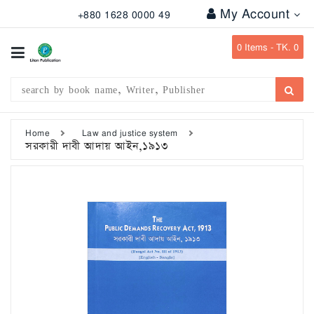
My Account
+880 1628 0000 49
All
Categories
0
Items -
TK. 0
Subject
Writer
Publication
Home
Law and justice system
সরকারী দাবী আদায় আইন,১৯১৩
Office
Stationary
Combo
Offers
Bangladesh
Gazette
Departmental