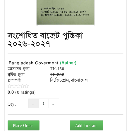
Exam
Book
Law
Exam
সংশোধিত বাজেট পুস্তিকা
Islamic
Books
২০২৬-২০২৭
Building
Construction
(Author)
Bangladesh Goverment
&
আমাদের মূল্য :
TK.150
Civil
মুদ্রিত মূল্য :
TK.256
Engineering
প্রকাশনী :
বি.জি.প্রেস,বাংলাদেশ
0.0
(0 ratings)
Qty.
Place Order
Add To Cart