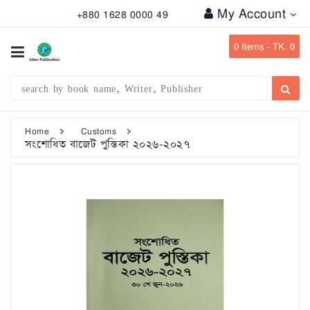
My Account
+880 1628 0000 49
All
Categories
0
Items -
TK. 0
Subject
Writer
Publication
Home
Customs
সংশোধিত বাজেট পুস্তিকা ২০২৬-২০২৭
Office
Stationary
Combo
Offers
Bangladesh
Gazette
Departmental