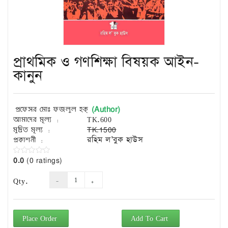
Exam
Book
Law
Exam
প্রাথমিক ও গণশিক্ষা বিষয়ক আইন-
Islamic
Books
কানুন
Building
Construction
(Author)
প্রফেসর মোঃ ফজলুল হক্
&
আমাদের মূল্য :
TK.600
Civil
মুদ্রিত মূল্য :
TK.1500
Engineering
প্রকাশনী :
রহিম ল’বুক হাউস
0.0
(0 ratings)
Qty.
Place Order
Add To Cart