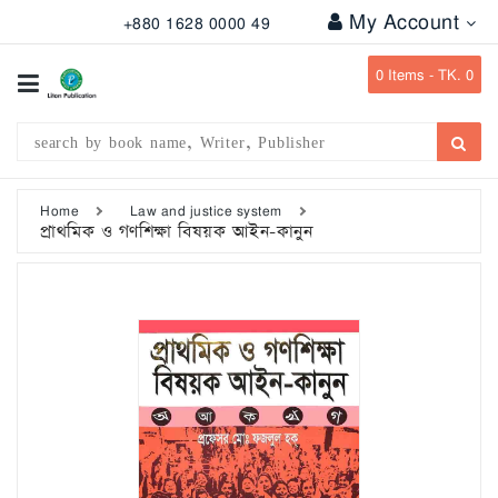
My Account
+880 1628 0000 49
All
Categories
0
Items -
TK. 0
Subject
Writer
Publication
Home
Law and justice system
প্রাথমিক ও গণশিক্ষা বিষয়ক আইন-কানুন
Office
Stationary
Combo
Offers
Bangladesh
Gazette
Departmental