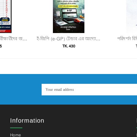
পরিদর্শন বি
এস এ এস (SAS) পরীক্ষার্থীদের জন্য চাকরির আইন ও বিধি (ব্যবহারিক)"
ই-জিপি (e-GP) টেন্ডার এর আদ্যোপান্ত"
5
TK. 430
Information
Home