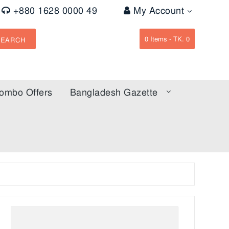
+880 1628 0000 49
My Account
0
Items -
TK. 0
SEARCH
ombo Offers
Bangladesh Gazette