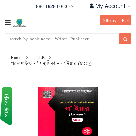
My Account
+880 1628 0000 49
All
Categories
0
Items -
TK. 0
Subject
Writer
Publication
Home
L.L.B
প্যারামাউন্ট ল’ সহায়িকা - ল' ইয়ার (MCQ)
Office
Stationary
Combo
Offers
Bangladesh
Gazette
Departmental