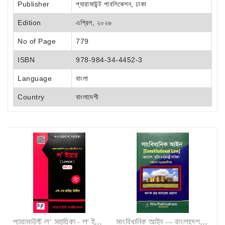
Publisher
প্যারামাউন্ট পাবলিকেশন, ঢাকা
Edition
এপ্রিল, ২০২৬
No of Page
779
ISBN
978-984-34-4452-3
Language
বাংলা
Country
বাংলাদেশী
প্যারামাউন্ট ল’ সহায়িকা - ল' ইয়ার (MCQ)"
সাংবিধানিক আইন — বাংলাদেশ, ব্রুটেন ও যুক্তরাষ্ট্র সংবিধান সর্বশেষ সংশোধনীসহ"