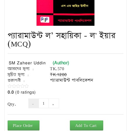
Exam
Book
Law
Exam
প্যারামাউন্ট ল’ সহায়িকা - ল' ইয়ার
Islamic
Books
(MCQ)
Building
Construction
(Author)
SM Zaheer Uddin
&
আমাদের মূল্য :
TK.570
Civil
মুদ্রিত মূল্য :
TK.1200
Engineering
প্রকাশনী :
প্যারামাউন্ট পাবলিকেশন
0.0
(0 ratings)
Qty.
Place Order
Add To Cart