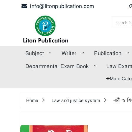
info@litonpublication.com
হ
Subject
Writer
Publication
Departmental Exam Book
Law Exa
More Cate
Home
Law and justice system
নারী ও শি