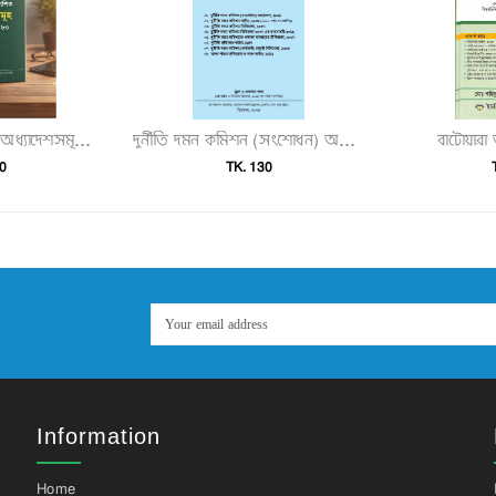
বাটোয়ার
২০২৫ সালে প্রকাশিত অধ্যাদেশসমূহ (অধ্যাদেশ ১–৮০)"
দুর্নীতি দমন কমিশন (সংশোধন) অধ্যাদেশ, ২০২৫ ও দুর্নীতি দমন কমিশন আইন, বিধিমালা ও সংশ্লিষ্ট আইনসমূহ"
0
TK. 130
Information
Home