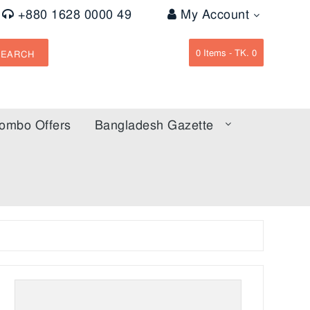
+880 1628 0000 49
My Account
0
Items -
TK. 0
SEARCH
ombo Offers
Bangladesh Gazette