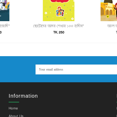
াহজাদি"
ছোটোদের আদব শেখার ১০০ হাদিস"
আল আ
0
TK. 250
Information
Home
About Us