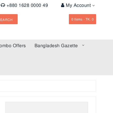
+880 1628 0000 49
My Account
0
Items -
TK. 0
SEARCH
ombo Offers
Bangladesh Gazette