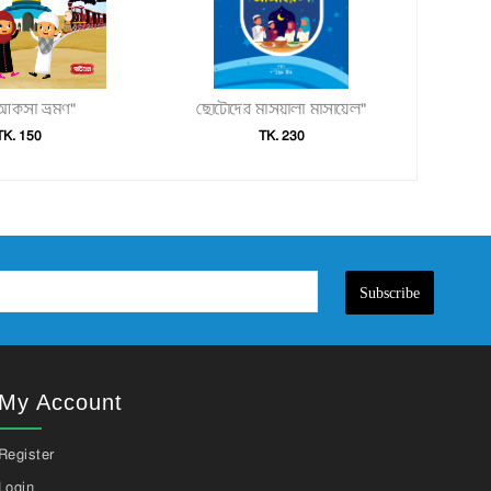
কসা ভ্রমণ"
ছোটোদের মাসয়ালা মাসায়েল"
TK. 150
TK. 230
Subscribe
My Account
Register
Login