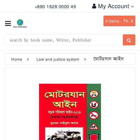
My Account
+880 1628 0000 49
All
Categories
0
Items -
TK. 0
Subject
Writer
Publication
মোটরযান আইন
Home
Law and justice system
Office
Stationary
Combo
Offers
Bangladesh
Gazette
Departmental