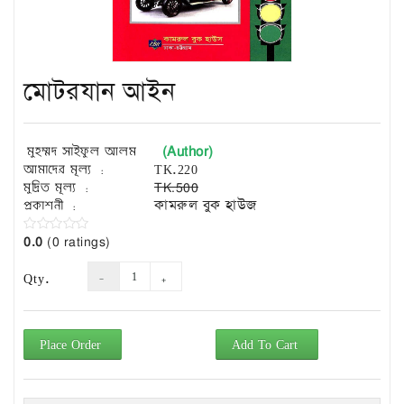
Exam
Book
Law
Exam
মোটরযান আইন
Islamic
Books
(Author)
মুহম্মদ সাইফুল আলম
Building
আমাদের মূল্য :
TK.220
Construction
মুদ্রিত মূল্য :
TK.500
&
প্রকাশনী :
কামরুল বুক হাউজ
Civil
Engineering
0.0
(0 ratings)
Qty.
Place Order
Add To Cart