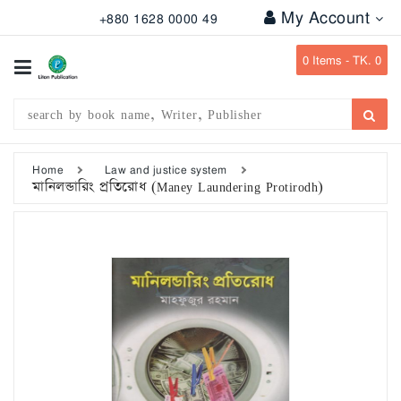
My Account
+880 1628 0000 49
All
Categories
0
Items -
TK. 0
Subject
Writer
Publication
Home
Law and justice system
মানিলন্ডারিং প্রতিরোধ (Maney Laundering Protirodh)
Office
Stationary
Combo
Offers
Bangladesh
Gazette
Departmental