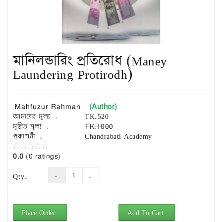
Exam
Book
Law
Exam
মানিলন্ডারিং প্রতিরোধ (Maney
Islamic
Books
Laundering Protirodh)
Building
Construction
(Author)
Mahfuzur Rahman
&
আমাদের মূল্য :
TK.520
Civil
মুদ্রিত মূল্য :
TK.1000
Engineering
প্রকাশনী :
Chandrabati Academy
0.0
(0 ratings)
Qty.
Place Order
Add To Cart