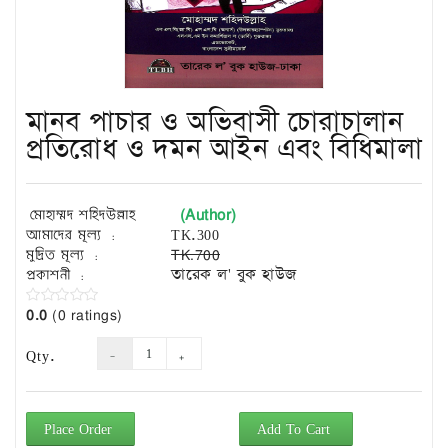
Exam
Book
Law
Exam
মানব পাচার ও অভিবাসী চোরাচালান
Islamic
Books
প্রতিরোধ ও দমন আইন এবং বিধিমালা
Building
Construction
(Author)
মোহাম্মদ শহিদউল্লাহ
&
আমাদের মূল্য :
TK.300
Civil
মুদ্রিত মূল্য :
TK.700
Engineering
প্রকাশনী :
তারেক ল' বুক হাউজ
0.0
(0 ratings)
Qty.
Place Order
Add To Cart