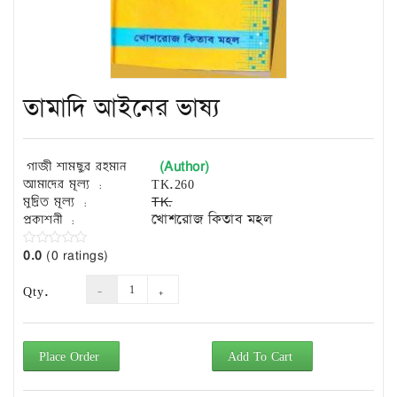
Exam
Book
Law
Exam
তামাদি আইনের ভাষ্য
Islamic
Books
Building
(Author)
গাজী শামছুর রহমান
Construction
আমাদের মূল্য :
TK.260
&
মুদ্রিত মূল্য :
TK.
Civil
প্রকাশনী :
খোশরোজ কিতাব মহল
Engineering
0.0
(0 ratings)
Qty.
Place Order
Add To Cart