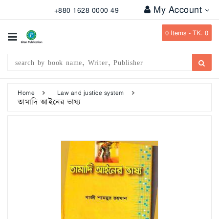
My Account
+880 1628 0000 49
All
Categories
0
Items -
TK. 0
Subject
Writer
Publication
Home
Law and justice system
তামাদি আইনের ভাষ্য
Office
Stationary
Combo
Offers
Bangladesh
Gazette
Departmental