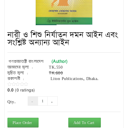
Exam
Book
Law
Exam
নারী ও শিশু নির্যাতন দমন আইন এবং
Islamic
Books
সংশ্লিষ্ট অন্যান্য আইন
Building
Construction
(Author)
গণপ্রজাতন্ত্রী বাংলাদেশ
&
আমাদের মূল্য :
TK.550
Civil
মুদ্রিত মূল্য :
TK.600
Engineering
প্রকাশনী :
Liton Publications, Dhaka.
0.0
(0 ratings)
Qty.
Place Order
Add To Cart