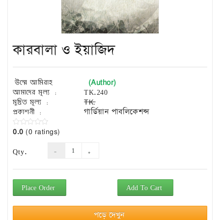
Exam
Book
Law
Exam
কারবালা ও ইয়াজিদ
Islamic
Books
(Author)
উম্মে আমিরাহ
Building
আমাদের মূল্য :
TK.240
Construction
মুদ্রিত মূল্য :
TK.
&
প্রকাশনী :
গার্ডিয়ান পাবলিকেশন্স
Civil
Engineering
0.0
(0 ratings)
Qty.
Place Order
Add To Cart
পড়ে দেখুন