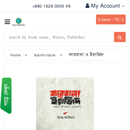
My Account
+880 1628 0000 49
All
Categories
0
Items -
TK. 0
Subject
Writer
Publication
কারবালা ও ইয়াজিদ
Home
Islamic-book
Office
Stationary
Combo
Offers
Bangladesh
Gazette
Departmental