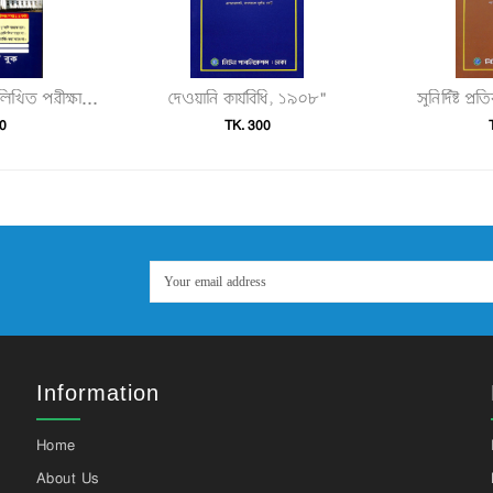
দেওয়ানি কার্যবিধি, ১৯০৮"
সুনির্দিষ্ট 
হাইকোর্ট ও জজকোর্ট লিখিত পরীক্ষার প্রস্তুতির খাতা"
0
TK. 300
Information
Home
About Us