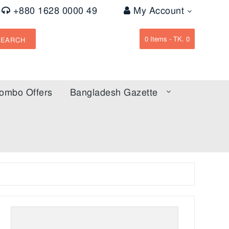
+880 1628 0000 49
My Account
0
Items -
TK. 0
SEARCH
ombo Offers
Bangladesh Gazette