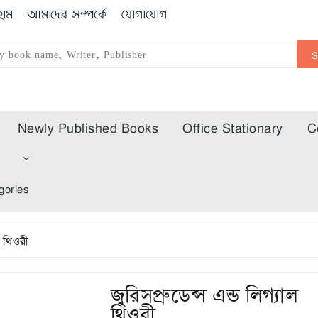
োম
আমাদের সম্পর্কে
যোগাযোগ
Newly Published Books
Office Stationary
C
m
gories
ল থিওরী
জুরিসপ্রুডেন্স এন্ড লিগ্যাল
থিওরী