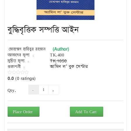
Exam
Book
Law
Exam
বুদ্ধিবৃত্তিক সম্পত্তি আইন
Islamic
Books
(Author)
মোহাম্মদ হাবিবুর রহমান
Building
আমাদের মূল্য :
TK.400
Construction
মুদ্রিত মূল্য :
TK.1050
&
প্রকাশনী :
আমিন ল’ বুক সেন্টার
Civil
Engineering
0.0
(0 ratings)
Qty.
Place Order
Add To Cart