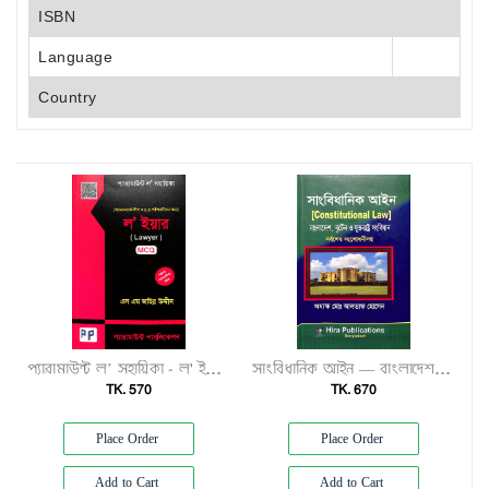
ISBN
Language
Country
প্যারামাউন্ট ল’ সহায়িকা - ল' ইয়ার (MCQ)"
সাংবিধানিক আইন — বাংলাদেশ, ব্রুটেন ও যুক্তরাষ্ট্র সংবিধান সর্বশেষ সংশোধনীসহ"
TK. 570
TK. 670
Place Order
Place Order
Add to Cart
Add to Cart