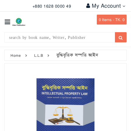
My Account
+880 1628 0000 49
All
Categories
0
Items -
TK. 0
Subject
Writer
Publication
বুদ্ধিবৃত্তিক সম্পত্তি আইন
Home
L.L.B
Office
Stationary
Combo
Offers
Bangladesh
Gazette
Departmental