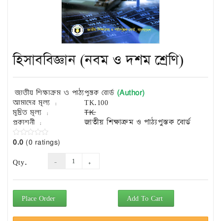
Exam
Book
Law
Exam
হিসাববিজ্ঞান (নবম ও দশম শ্রেণি)
Islamic
Books
Building
(Author)
জাতীয় শিক্ষাক্রম ও পাঠ্যপুস্তক বোর্ড
Construction
আমাদের মূল্য :
TK.100
&
মুদ্রিত মূল্য :
TK.
Civil
প্রকাশনী :
জাতীয় শিক্ষাক্রম ও পাঠ্যপুস্তক বোর্ড
Engineering
0.0
(0 ratings)
Qty.
Place Order
Add To Cart