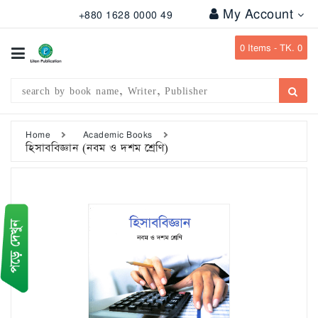
My Account
+880 1628 0000 49
All
Categories
0
Items -
TK. 0
Subject
Writer
Publication
Home
Academic Books
হিসাববিজ্ঞান (নবম ও দশম শ্রেণি)
Office
Stationary
Combo
Offers
Bangladesh
Gazette
Departmental