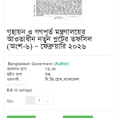
Exam
Book
Law
Exam
গৃহায়ন ও গণপূর্ত মন্ত্রণালয়ের
Islamic
Books
আওতাধীন নতুন প্লটের তফসিল
(অংশ-৬) – ফেব্রুয়ারি ২০২৬
Building
Construction
&
(Author)
Civil
Bangladesh Goverment
Engineering
আমাদের মূল্য :
TK.80
মুদ্রিত মূল্য :
TK.
প্রকাশনী :
বি.জি.প্রেস,বাংলাদেশ
0.0
(0 ratings)
Qty.