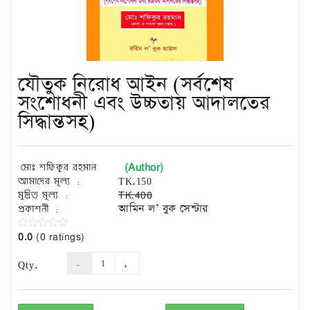
Exam
Book
Law
Exam
যৌতুক নিরোধ আইন (সর্বশেষ
Islamic
Books
সংশোধনী এবং উচ্চতায় আদালতের
সিদ্ধান্তসহ)
Building
Construction
&
(Author)
Civil
মোঃ শফিকুর রহমান
Engineering
আমাদের মূল্য :
TK.150
মুদ্রিত মূল্য :
TK.400
প্রকাশনী :
আমিন ল’ বুক সেন্টার
0.0
(0 ratings)
Qty.