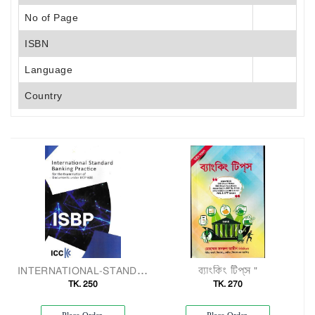
No of Page
ISBN
Language
Country
INTERNATIONAL-STANDARD-BANKING-PRACTICE [ISBP]"
ব্যাংকিং টিপ্‌স "
TK. 250
TK. 270