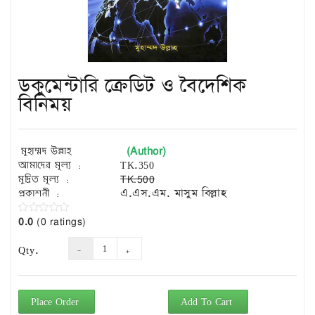
Exam
Book
Law
Exam
ডকুমেন্টারি ক্রেডিট ও বৈদেশিক
Islamic
Books
বিনিময়
Building
Construction
(Author)
মুহাম্মদ উল্লাহ
&
আমাদের মূল্য :
TK.350
Civil
মুদ্রিত মূল্য :
TK.500
Engineering
প্রকাশনী :
এ.এস.এম. মাসুম বিল্লাহ
0.0
(0 ratings)
Qty.
Place Order
Add To Cart