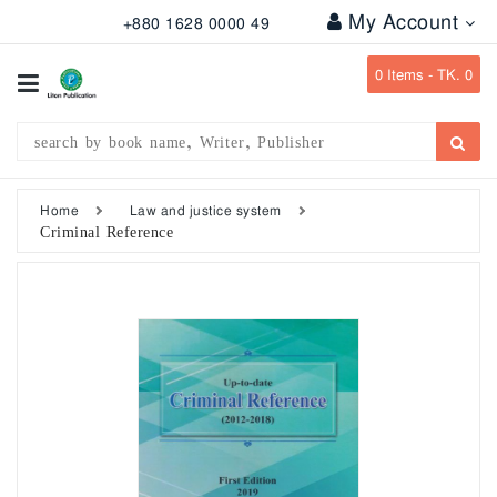
My Account
+880 1628 0000 49
All
Categories
0
Items -
TK. 0
Subject
Writer
Publication
Home
Law and justice system
Criminal Reference
Office
Stationary
Combo
Offers
Bangladesh
Gazette
Departmental