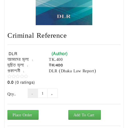
Exam
Book
Law
Exam
Criminal Reference
Islamic
Books
Building
(Author)
DLR
Construction
আমাদের মূল্য :
TK.400
&
মুদ্রিত মূল্য :
TK.400
Civil
প্রকাশনী :
DLR (Dhaka Law Report)
Engineering
0.0
(0 ratings)
Qty.
Place Order
Add To Cart