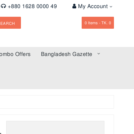
+880 1628 0000 49
My Account
0
Items -
TK. 0
SEARCH
ombo Offers
Bangladesh Gazette
-