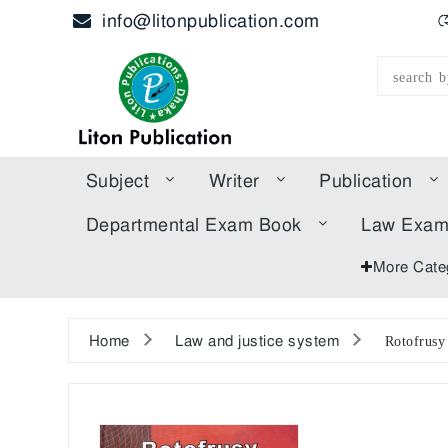
info@litonpublication.com
হ
Subject
Writer
Publication
Departmental Exam Book
Law Exa
More Cate
Home
Law and justice system
Rotofrusy