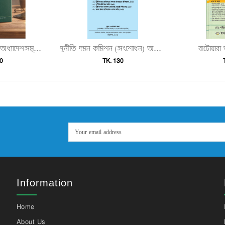
বাটোয়ার
২০২৫ সালে প্রকাশিত অধ্যাদেশসমূহ (অধ্যাদেশ ১–৮০)"
দুর্নীতি দমন কমিশন (সংশোধন) অধ্যাদেশ, ২০২৫ ও দুর্নীতি দমন কমিশন আইন, বিধিমালা ও সংশ্লিষ্ট আইনসমূহ"
0
TK. 130
Information
Home
About Us