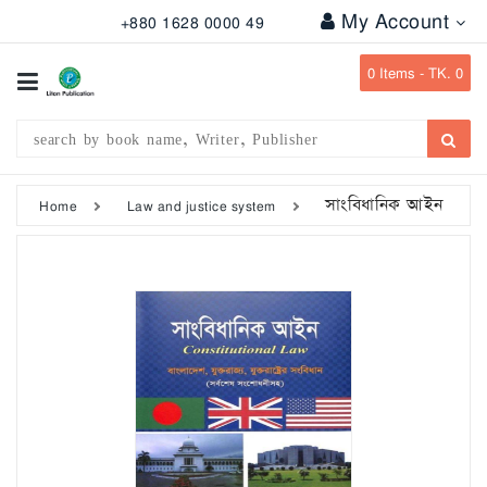
My Account
+880 1628 0000 49
All
Categories
0
Items -
TK. 0
Subject
Writer
Publication
সাংবিধানিক আইন
Home
Law and justice system
Office
Stationary
Combo
Offers
Bangladesh
Gazette
Departmental