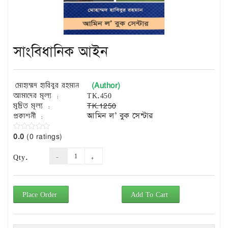
Exam
Book
Law
Exam
সাংবিধানিক আইন
Islamic
Books
(Author)
মোহাম্মদ হাবিবুর রহমান
Building
আমাদের মূল্য :
TK.450
Construction
মুদ্রিত মূল্য :
TK.1250
&
প্রকাশনী :
আমিন ল’ বুক সেন্টার
Civil
Engineering
0.0
(0 ratings)
Qty.
Place Order
Add To Cart