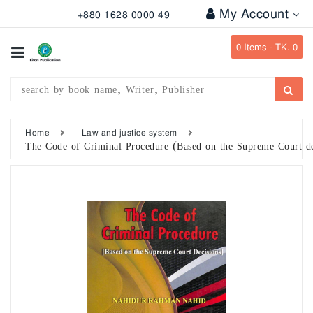
My Account
+880 1628 0000 49
All
Categories
0
Items -
TK. 0
Subject
Writer
Publication
Home
Law and justice system
The Code of Criminal Procedure (Based on the Supreme Court de
Office
Stationary
Combo
Offers
Bangladesh
Gazette
Departmental