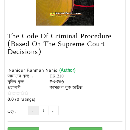
Exam
Book
Law
Exam
The Code Of Criminal Procedure
Islamic
Books
(Based On The Supreme Court
Decisions)
Building
Construction
&
(Author)
Civil
Nahidur Rahman Nahid
Engineering
আমাদের মূল্য :
TK.310
মুদ্রিত মূল্য :
TK.700
প্রকাশনী :
কামরুল বুক হাউজ
0.0
(0 ratings)
Qty.