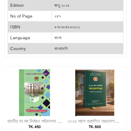
Edition
জানু,২০২৫
No of Page
২৪৭
ISBN
৯৭৮৯৮৪৮৯২৮১১
Language
বাংলা
Country
বাংলাদেশি
জাতীয় সংসদ নির্বাচন পরিচালনা ম্যানুয়েল"
২০২৫ সালে প্রকাশিত অধ্যাদেশসমূহ (অধ্যাদেশ ১–৮০)"
TK. 450
TK. 600