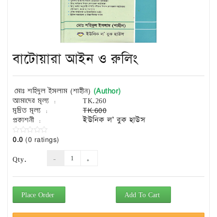
Exam
Book
Law
Exam
বাটোয়ারা আইন ও রুলিং
Islamic
Books
Building
(Author)
মোঃ শহিদুল ইসলাম (শাহীন)
Construction
আমাদের মূল্য :
TK.260
&
মুদ্রিত মূল্য :
TK.600
Civil
প্রকাশনী :
ইউনিক ল’ বুক হাউস
Engineering
0.0
(0 ratings)
Qty.
Place Order
Add To Cart