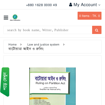
My Account
+880 1628 0000 49
All
Categories
0
Items -
TK. 0
Subject
Writer
Publication
Home
Law and justice system
বাটোয়ারা আইন ও রুলিং
Office
Stationary
Combo
Offers
Bangladesh
Gazette
Departmental