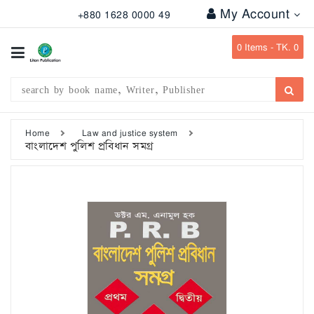
My Account
+880 1628 0000 49
All
Categories
0
Items -
TK. 0
Subject
Writer
Publication
Home
Law and justice system
বাংলাদেশ পুলিশ প্রবিধান সমগ্র
Office
Stationary
Combo
Offers
Bangladesh
Gazette
Departmental