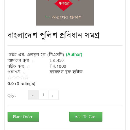
Exam
Book
Law
Exam
বাংলাদেশ পুলিশ প্রবিধান সমগ্র
Islamic
Books
Building
(Author)
ডক্টর এম. এনামুল হক (পিএসপি)
Construction
আমাদের মূল্য :
TK.450
&
মুদ্রিত মূল্য :
TK.1000
Civil
প্রকাশনী :
কামরুল বুক হাউজ
Engineering
0.0
(0 ratings)
Qty.
Place Order
Add To Cart