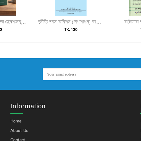
বাটোয়ার
২০২৫ সালে প্রকাশিত অধ্যাদেশসমূহ (অধ্যাদেশ ১–৮০)"
দুর্নীতি দমন কমিশন (সংশোধন) অধ্যাদেশ, ২০২৫ ও দুর্নীতি দমন কমিশন আইন, বিধিমালা ও সংশ্লিষ্ট আইনসমূহ"
0
TK. 130
Information
Home
About Us
Contact