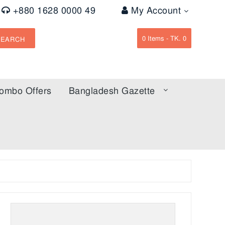
+880 1628 0000 49
My Account
0
Items -
TK. 0
SEARCH
ombo Offers
Bangladesh Gazette