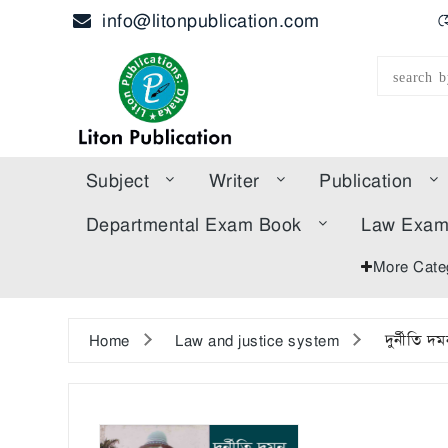
info@litonpublication.com
হ
Subject
Writer
Publication
Departmental Exam Book
Law Exa
More Cate
Home
Law and justice system
দুর্নীতি 