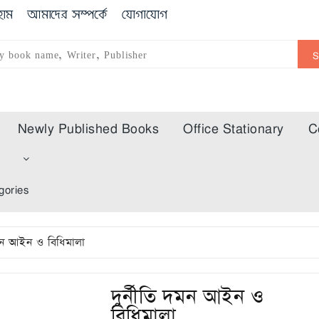
োম
আমাদের সম্পর্কে
যোগাযোগ
Newly Published Books
Office Stationary
C
m
gories
দমন আইন ও বিধিমালা
দুর্নীতি দমন আইন ও
বিধিমালা