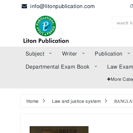
info@litonpublication.com
হ
Subject
Writer
Publication
Departmental Exam Book
Law Exa
More Cate
Home
Law and justice system
BANGLA