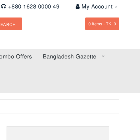
+880 1628 0000 49
My Account
0
Items -
TK. 0
SEARCH
ombo Offers
Bangladesh Gazette