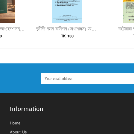
বাটোয়ার
২০২৫ সালে প্রকাশিত অধ্যাদেশসমূহ (অধ্যাদেশ ১–৮০)"
দুর্নীতি দমন কমিশন (সংশোধন) অধ্যাদেশ, ২০২৫ ও দুর্নীতি দমন কমিশন আইন, বিধিমালা ও সংশ্লিষ্ট আইনসমূহ"
0
TK. 130
Information
Home
About Us