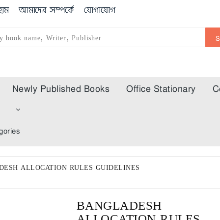
োম
আমাদের সম্পর্কে
যোগাযোগ
Newly Published Books
Office Stationary
C
m
gories
DESH ALLOCATION RULES GUIDELINES
BANGLADESH
ALLOCATION RULES