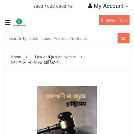
My Account
+880 1628 0000 49
All
Categories
0
Items -
TK. 0
Subject
Writer
Publication
Home
Law and justice system
কোম্পানি ল অ্যান্ড প্রাক্টিসেস
Office
Stationary
Combo
Offers
Bangladesh
Gazette
Departmental