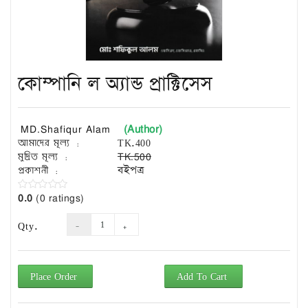
Exam
Book
Law
Exam
কোম্পানি ল অ্যান্ড প্রাক্টিসেস
Islamic
Books
Building
(Author)
MD.Shafiqur Alam
Construction
আমাদের মূল্য :
TK.400
&
মুদ্রিত মূল্য :
TK.500
Civil
প্রকাশনী :
বইপত্র
Engineering
0.0
(0 ratings)
Qty.
Place Order
Add To Cart